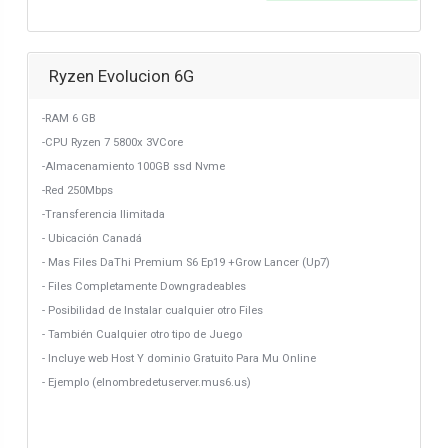
Ryzen Evolucion 6G
-RAM 6 GB
-CPU Ryzen 7 5800x 3VCore
-Almacenamiento 100GB ssd Nvme
-Red 250Mbps
-Transferencia Ilimitada
- Ubicación Canadá
- Mas Files DaThi Premium S6 Ep19 +Grow Lancer (Up7)
- Files Completamente Downgradeables
- Posibilidad de Instalar cualquier otro Files
- También Cualquier otro tipo de Juego
- Incluye web Host Y dominio Gratuito Para Mu Online
- Ejemplo (elnombredetuserver.mus6.us)