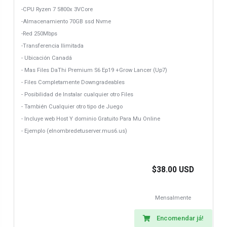
-CPU Ryzen 7 5800x 3VCore
-Almacenamiento 70GB ssd Nvme
-Red 250Mbps
-Transferencia Ilimitada
- Ubicación Canadá
- Mas Files DaThi Premium S6 Ep19 +Grow Lancer (Up7)
- Files Completamente Downgradeables
- Posibilidad de Instalar cualquier otro Files
- También Cualquier otro tipo de Juego
- Incluye web Host Y dominio Gratuito Para Mu Online
- Ejemplo (elnombredetuserver.mus6.us)
$38.00 USD
Mensalmente
Encomendar já!