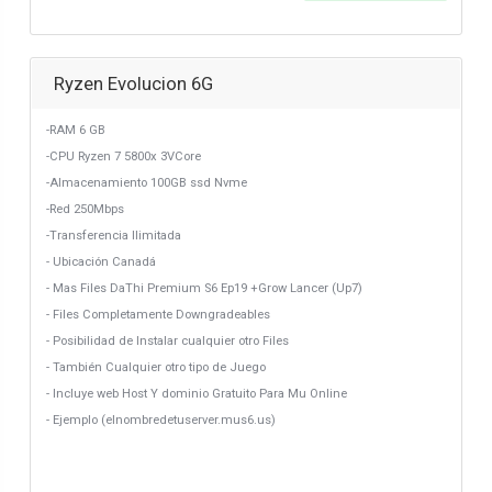
Ryzen Evolucion 6G
-RAM 6 GB
-CPU Ryzen 7 5800x 3VCore
-Almacenamiento 100GB ssd Nvme
-Red 250Mbps
-Transferencia Ilimitada
- Ubicación Canadá
- Mas Files DaThi Premium S6 Ep19 +Grow Lancer (Up7)
- Files Completamente Downgradeables
- Posibilidad de Instalar cualquier otro Files
- También Cualquier otro tipo de Juego
- Incluye web Host Y dominio Gratuito Para Mu Online
- Ejemplo (elnombredetuserver.mus6.us)