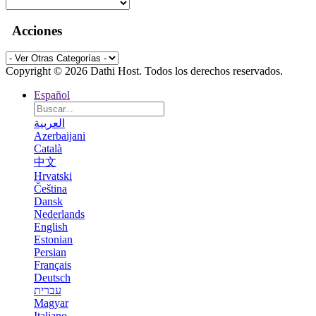
Acciones
Copyright © 2026 Dathi Host. Todos los derechos reservados.
Español
العربية
Azerbaijani
Català
中文
Hrvatski
Čeština
Dansk
Nederlands
English
Estonian
Persian
Français
Deutsch
עברית
Magyar
Italiano