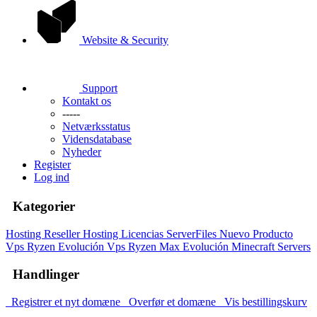
Website & Security
Support
Kontakt os
-----
Netværksstatus
Vidensdatabase
Nyheder
Register
Log ind
Kategorier
Hosting
Reseller Hosting
Licencias ServerFiles
Nuevo Producto
Vps Ryzen Evolución
Vps Ryzen Max Evolución
Minecraft Servers
Handlinger
Registrer et nyt domæne
Overfør et domæne
Vis bestillingskurv