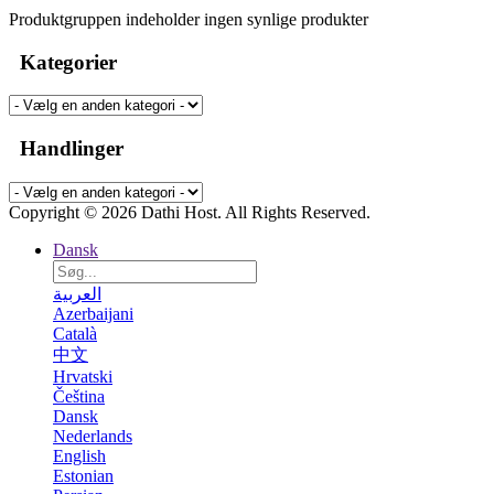
Produktgruppen indeholder ingen synlige produkter
Kategorier
Handlinger
Copyright © 2026 Dathi Host. All Rights Reserved.
Dansk
العربية
Azerbaijani
Català
中文
Hrvatski
Čeština
Dansk
Nederlands
English
Estonian