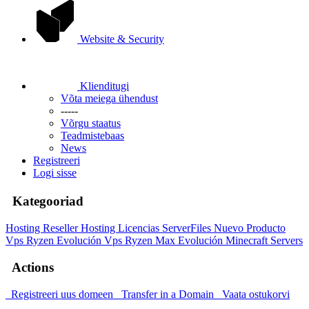
Website & Security
Klienditugi
Võta meiega ühendust
-----
Võrgu staatus
Teadmistebaas
News
Registreeri
Logi sisse
Kategooriad
Hosting
Reseller Hosting
Licencias ServerFiles
Nuevo Producto
Vps Ryzen Evolución
Vps Ryzen Max Evolución
Minecraft Servers
Actions
Registreeri uus domeen
Transfer in a Domain
Vaata ostukorvi