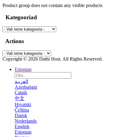
Product group does not contain any visible products
Kategooriad
Actions
Copyright © 2026 Dathi Host. All Rights Reserved.
Estonian
العربية
Azerbaijani
Català
中文
Hrvatski
Čeština
Dansk
Nederlands
English
Estonian