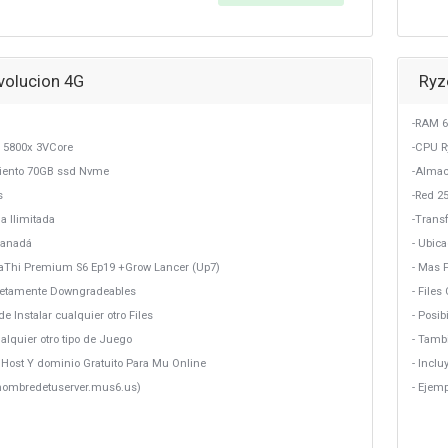
volucion 4G
Ryz
-RAM 6
 5800x 3VCore
-CPU R
ento 70GB ssd Nvme
-Alma
s
-Red 2
a Ilimitada
-Transf
Canadá
- Ubic
DaThi Premium S6 Ep19 +Grow Lancer (Up7)
- Mas 
letamente Downgradeables
- File
de Instalar cualquier otro Files
- Posib
alquier otro tipo de Juego
- Tamb
b Host Y dominio Gratuito Para Mu Online
- Incl
lnombredetuserver.mus6.us)
- Ejem