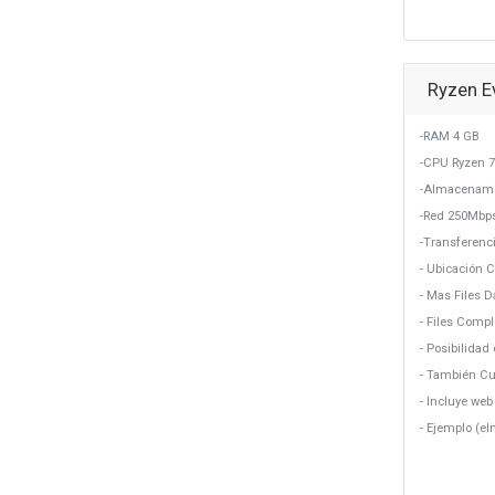
Ryzen E
-RAM 4 GB
-CPU Ryzen 7
-Almacenami
-Red 250Mbp
-Transferenci
- Ubicación 
- Mas Files 
- Files Comp
- Posibilidad 
- También Cu
- Incluye we
- Ejemplo (e