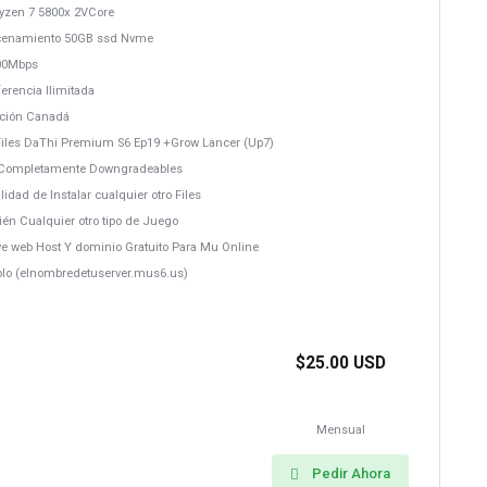
yzen 7 5800x 2VCore
cenamiento 50GB ssd Nvme
00Mbps
erencia Ilimitada
ación Canadá
Files DaThi Premium S6 Ep19 +Grow Lancer (Up7)
s Completamente Downgradeables
ilidad de Instalar cualquier otro Files
ién Cualquier otro tipo de Juego
uye web Host Y dominio Gratuito Para Mu Online
plo (elnombredetuserver.mus6.us)
$25.00 USD
Mensual
Pedir Ahora