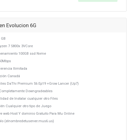
en Evolucion 6G
 GB
yzen 7 5800x 3VCore
cenamiento 100GB ssd Nvme
50Mbps
erencia Ilimitada
ación Canadá
Files DaThi Premium S6 Ep19 +Grow Lancer (Up7)
s Completamente Downgradeables
ilidad de Instalar cualquier otro Files
ién Cualquier otro tipo de Juego
uye web Host Y dominio Gratuito Para Mu Online
plo (elnombredetuserver.mus6.us)