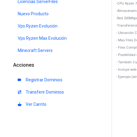
Licencias ServerFiles
-CPU Ryzen 7
-Almacenami
Nuevo Producto
-Red 200Mbp
Vps Ryzen Evolución
-Transferenci
- Ubicación 
Vps Ryzen Max Evolución
- Mas Files 
- Files Comp
Minecraft Servers
- Posibilidad 
- También Cu
Acciones
- Incluye we
- Ejemplo (e
Registrar Dominios
Transferir Dominios
Ver Carrito