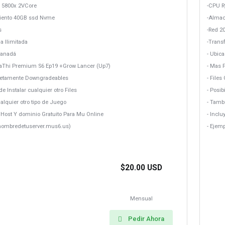
 5800x 2VCore
-CPU R
ento 40GB ssd Nvme
-Alma
s
-Red 2
a Ilimitada
-Transf
Canadá
- Ubic
DaThi Premium S6 Ep19 +Grow Lancer (Up7)
- Mas 
letamente Downgradeables
- File
de Instalar cualquier otro Files
- Posib
alquier otro tipo de Juego
- Tamb
b Host Y dominio Gratuito Para Mu Online
- Incl
lnombredetuserver.mus6.us)
- Ejem
$20.00 USD
Mensual
Pedir Ahora