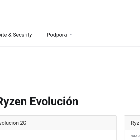
ite & Security
Podpora
Ryzen Evolución
volucion 2G
Ryz
-RAM 3