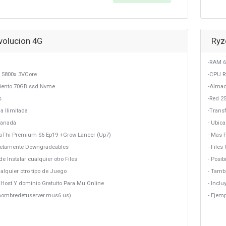
volucion 4G
Ryz
-RAM 6
 5800x 3VCore
-CPU R
ento 70GB ssd Nvme
-Alma
s
-Red 2
a Ilimitada
-Transf
Canadá
- Ubic
DaThi Premium S6 Ep19 +Grow Lancer (Up7)
- Mas 
letamente Downgradeables
- File
de Instalar cualquier otro Files
- Posib
alquier otro tipo de Juego
- Tamb
b Host Y dominio Gratuito Para Mu Online
- Incl
lnombredetuserver.mus6.us)
- Ejem