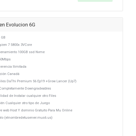
en Evolucion 6G
 GB
yzen 7 5800x 3VCore
cenamiento 100GB ssd Nvme
50Mbps
erencia Ilimitada
ación Canadá
Files DaThi Premium S6 Ep19 +Grow Lancer (Up7)
s Completamente Downgradeables
ilidad de Instalar cualquier otro Files
ién Cualquier otro tipo de Juego
uye web Host Y dominio Gratuito Para Mu Online
plo (elnombredetuserver.mus6.us)