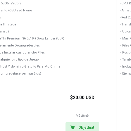
 5800x 2VCore
-CPU R
ento 40GB ssd Nvme
-Alma
s
-Red 2
a Ilimitada
-Transf
Canadá
- Ubic
DaThi Premium S6 Ep19 +Grow Lancer (Up7)
- Mas 
letamente Downgradeables
- File
de Instalar cualquier otro Files
- Posib
alquier otro tipo de Juego
- Tamb
b Host Y dominio Gratuito Para Mu Online
- Incl
lnombredetuserver.mus6.us)
- Ejem
$20.00 USD
Měsíčně
Objednat