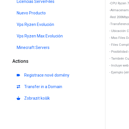
Licencias ServerFiles
-CPU Ryzen 7
-Almacenami
Nuevo Producto
-Red 200Mbp
Vps Ryzen Evolución
-Transferenci
- Ubicación 
Vps Ryzen Max Evolución
- Mas Files 
- Files Comp
Minecraft Servers
- Posibilidad 
- También Cu
Actions
- Incluye we
- Ejemplo (e
Registrace nové domény
Transfer in a Domain
Zobrazit košík