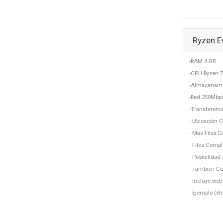
Ryzen E
-RAM 4 GB
-CPU Ryzen 7
-Almacenami
-Red 250Mbp
-Transferenci
- Ubicación 
- Mas Files 
- Files Comp
- Posibilidad 
- También Cu
- Incluye we
- Ejemplo (e