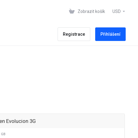
Zobrazit košík
USD
Registrace
Přihlášení
en Evolucion 3G
 GB