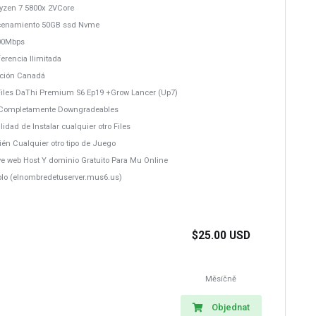
yzen 7 5800x 2VCore
cenamiento 50GB ssd Nvme
00Mbps
erencia Ilimitada
ación Canadá
Files DaThi Premium S6 Ep19 +Grow Lancer (Up7)
s Completamente Downgradeables
ilidad de Instalar cualquier otro Files
ién Cualquier otro tipo de Juego
uye web Host Y dominio Gratuito Para Mu Online
plo (elnombredetuserver.mus6.us)
$25.00 USD
Měsíčně
Objednat