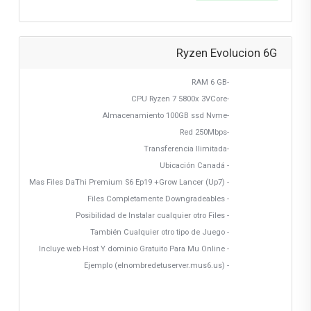
Ryzen Evolucion 6G
-RAM 6 GB
-CPU Ryzen 7 5800x 3VCore
-Almacenamiento 100GB ssd Nvme
-Red 250Mbps
-Transferencia Ilimitada
- Ubicación Canadá
- Mas Files DaThi Premium S6 Ep19 +Grow Lancer (Up7)
- Files Completamente Downgradeables
- Posibilidad de Instalar cualquier otro Files
- También Cualquier otro tipo de Juego
- Incluye web Host Y dominio Gratuito Para Mu Online
- Ejemplo (elnombredetuserver.mus6.us)