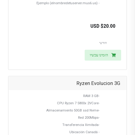
- Ejemplo (elnombredetuserver.mus6.us)
$20.00 USD
חודשי
הזמינו עכשיו
Ryzen Evolucion 3G
-RAM 3 GB
-CPU Ryzen 7 5800x 2VCore
-Almacenamiento 50GB ssd Nvme
-Red 200Mbps
-Transferencia Ilimitada
- Ubicación Canadá