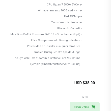
-CPU Ryzen 7 5800x 3VCore
-Almacenamiento 70GB ssd Nvme
-Red 250Mbps
-Transferencia Ilimitada
- Ubicación Canadá
- Mas Files DaThi Premium S6 Ep19 +Grow Lancer (Up7)
- Files Completamente Downgradeables
- Posibilidad de Instalar cualquier otro Files
- También Cualquier otro tipo de Juego
- Incluye web Host Y dominio Gratuito Para Mu Online
- Ejemplo (elnombredetuserver.mus6.us)
$38.00 USD
חודשי
הזמינו עכשיו