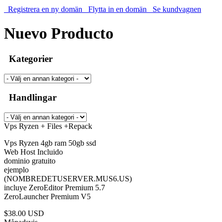
Registrera en ny domän
Flytta in en domän
Se kundvagnen
Nuevo Producto
Kategorier
Handlingar
Vps Ryzen + Files +Repack
Vps Ryzen 4gb ram 50gb ssd
Web Host Incluido
dominio gratuito
ejemplo
(NOMBREDETUSERVER.MUS6.US)
incluye ZeroEditor Premium 5.7
ZeroLauncher Premium V5
$38.00 USD