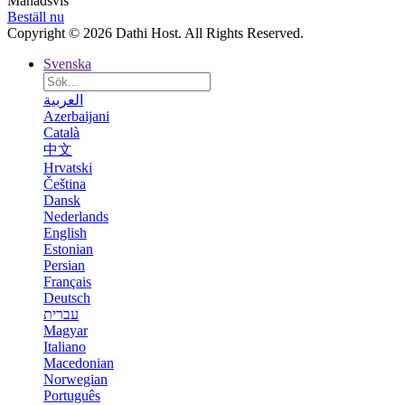
Månadsvis
Beställ nu
Copyright © 2026 Dathi Host. All Rights Reserved.
Svenska
العربية
Azerbaijani
Català
中文
Hrvatski
Čeština
Dansk
Nederlands
English
Estonian
Persian
Français
Deutsch
עברית
Magyar
Italiano
Macedonian
Norwegian
Português