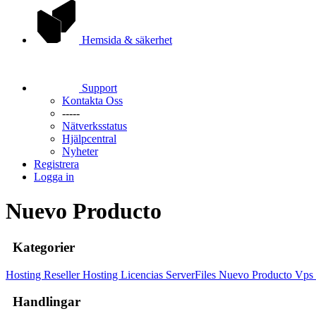
Hemsida & säkerhet
Support
Kontakta Oss
-----
Nätverksstatus
Hjälpcentral
Nyheter
Registrera
Logga in
Nuevo Producto
Kategorier
Hosting
Reseller Hosting
Licencias ServerFiles
Nuevo Producto
Vps
Handlingar