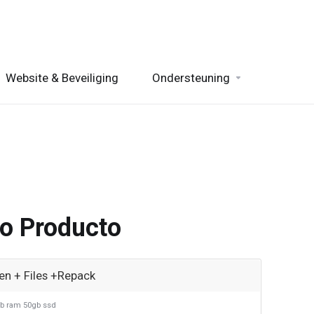
Website & Beveiliging
Ondersteuning
o Producto
en + Files +Repack
gb ram 50gb ssd