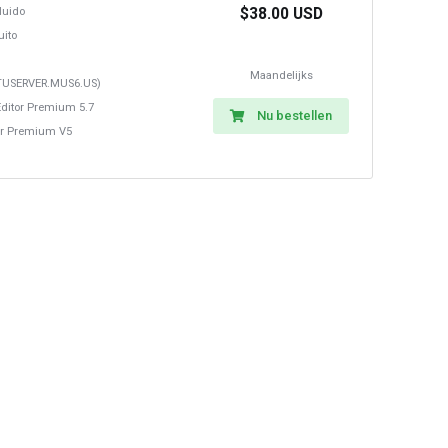
$38.00 USD
luido
uito
Maandelijks
USERVER.MUS6.US)
Editor Premium 5.7
Nu bestellen
r Premium V5