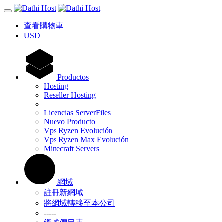
查看購物車
USD
Productos
Hosting
Reseller Hosting
Licencias ServerFiles
Nuevo Producto
Vps Ryzen Evolución
Vps Ryzen Max Evolución
Minecraft Servers
網域
註冊新網域
將網域轉移至本公司
-----