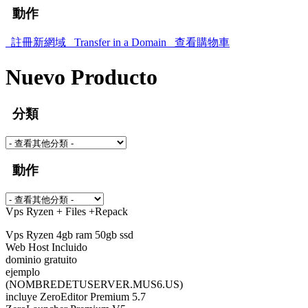
動作
註冊新網域
Transfer in a Domain
查看購物車
Nuevo Producto
分類
動作
Vps Ryzen + Files +Repack
Vps Ryzen 4gb ram 50gb ssd
Web Host Incluido
dominio gratuito
ejemplo
(NOMBREDETUSERVER.MUS6.US)
incluye ZeroEditor Premium 5.7