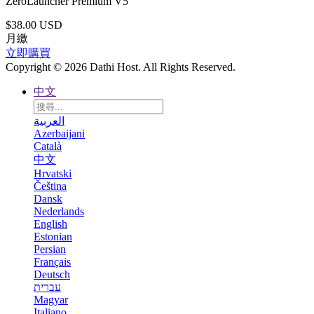
ZeroLauncher Premium V5
$38.00 USD
月繳
立即購買
Copyright © 2026 Dathi Host. All Rights Reserved.
中文
العربية
Azerbaijani
Català
中文
Hrvatski
Čeština
Dansk
Nederlands
English
Estonian
Persian
Français
Deutsch
עברית
Magyar
Italiano