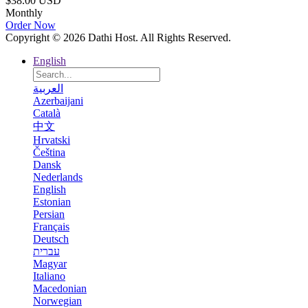
$38.00 USD
Monthly
Order Now
Copyright © 2026 Dathi Host. All Rights Reserved.
English
العربية
Azerbaijani
Català
中文
Hrvatski
Čeština
Dansk
Nederlands
English
Estonian
Persian
Français
Deutsch
עברית
Magyar
Italiano
Macedonian
Norwegian