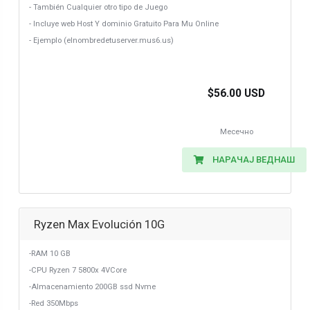
- También Cualquier otro tipo de Juego
- Incluye web Host Y dominio Gratuito Para Mu Online
- Ejemplo (elnombredetuserver.mus6.us)
$56.00 USD
Месечно
НАРАЧАЈ ВЕДНАШ
Ryzen Max Evolución 10G
-RAM 10 GB
-CPU Ryzen 7 5800x 4VCore
-Almacenamiento 200GB ssd Nvme
-Red 350Mbps