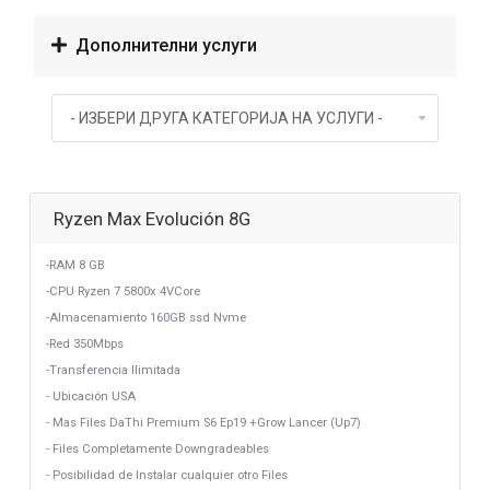
Дополнителни услуги
Ryzen Max Evolución 8G
-RAM 8 GB
-CPU Ryzen 7 5800x 4VCore
-Almacenamiento 160GB ssd Nvme
-Red 350Mbps
-Transferencia Ilimitada
- Ubicación USA
- Mas Files DaThi Premium S6 Ep19 +Grow Lancer (Up7)
- Files Completamente Downgradeables
- Posibilidad de Instalar cualquier otro Files