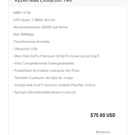
Ryzen Max Evolución 14G
-RAM 14 GB
-CPU Ryzen 7 5800x 4VCore
-Almacenamiento 250GB ssd Nvme
-Red 350Mbps
-Transferencia Ilimitada
- Ubicación USA
- Mas Files DaThi Premium S6 Ep19 +Grow Lancer (Up7)
- Files Completamente Downgradeables
- Posibilidad de Instalar cualquier otro Files
- También Cualquier otro tipo de Juego
- Incluye web Host Y dominio Gratuito Para Mu Online
- Ejemplo (elnombredetuserver.mus6.us)
$75.00 USD
Месечно