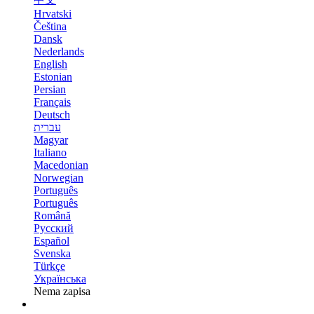
Hrvatski
Čeština
Dansk
Nederlands
English
Estonian
Persian
Français
Deutsch
עברית
Magyar
Italiano
Macedonian
Norwegian
Português
Português
Română
Русский
Español
Svenska
Türkçe
Українська
Nema zapisa