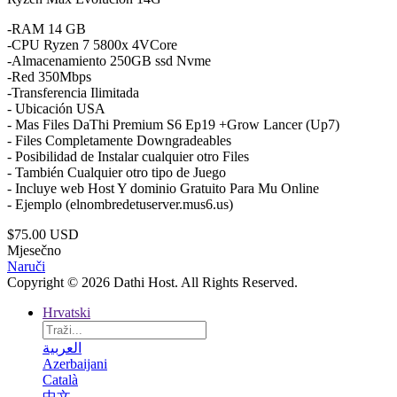
-RAM 14 GB
-CPU Ryzen 7 5800x 4VCore
-Almacenamiento 250GB ssd Nvme
-Red 350Mbps
-Transferencia Ilimitada
- Ubicación USA
- Mas Files DaThi Premium S6 Ep19 +Grow Lancer (Up7)
- Files Completamente Downgradeables
- Posibilidad de Instalar cualquier otro Files
- También Cualquier otro tipo de Juego
- Incluye web Host Y dominio Gratuito Para Mu Online
- Ejemplo (elnombredetuserver.mus6.us)
$75.00 USD
Mjesečno
Naruči
Copyright © 2026 Dathi Host. All Rights Reserved.
Hrvatski
العربية
Azerbaijani
Català
中文