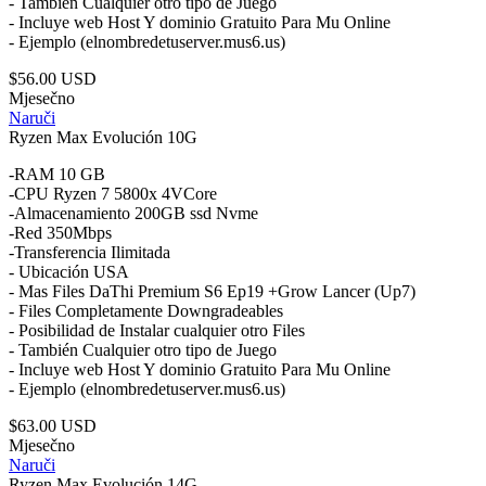
- También Cualquier otro tipo de Juego
- Incluye web Host Y dominio Gratuito Para Mu Online
- Ejemplo (elnombredetuserver.mus6.us)
$56.00 USD
Mjesečno
Naruči
Ryzen Max Evolución 10G
-RAM 10 GB
-CPU Ryzen 7 5800x 4VCore
-Almacenamiento 200GB ssd Nvme
-Red 350Mbps
-Transferencia Ilimitada
- Ubicación USA
- Mas Files DaThi Premium S6 Ep19 +Grow Lancer (Up7)
- Files Completamente Downgradeables
- Posibilidad de Instalar cualquier otro Files
- También Cualquier otro tipo de Juego
- Incluye web Host Y dominio Gratuito Para Mu Online
- Ejemplo (elnombredetuserver.mus6.us)
$63.00 USD
Mjesečno
Naruči
Ryzen Max Evolución 14G