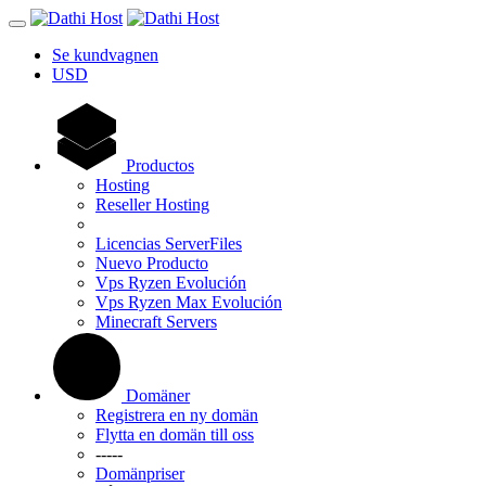
Se kundvagnen
USD
Productos
Hosting
Reseller Hosting
Licencias ServerFiles
Nuevo Producto
Vps Ryzen Evolución
Vps Ryzen Max Evolución
Minecraft Servers
Domäner
Registrera en ny domän
Flytta en domän till oss
-----
Domänpriser