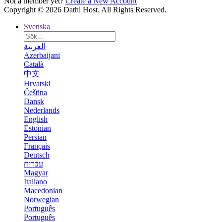
Not a member yet?
Create a New Account
Copyright © 2026 Dathi Host. All Rights Reserved.
Svenska
العربية
Azerbaijani
Català
中文
Hrvatski
Čeština
Dansk
Nederlands
English
Estonian
Persian
Français
Deutsch
עברית
Magyar
Italiano
Macedonian
Norwegian
Português
Português