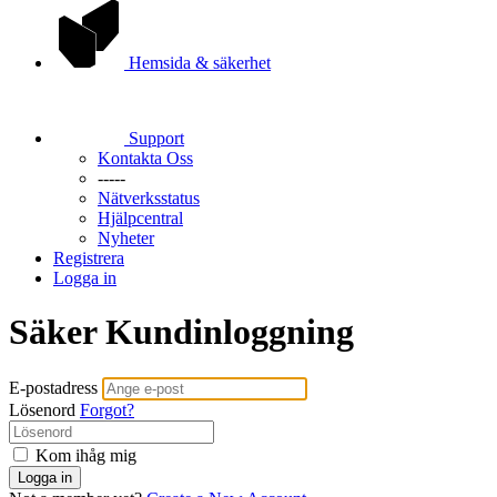
Hemsida & säkerhet
Support
Kontakta Oss
-----
Nätverksstatus
Hjälpcentral
Nyheter
Registrera
Logga in
Säker Kundinloggning
E-postadress
Lösenord
Forgot?
Kom ihåg mig