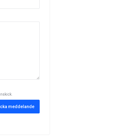
inskick.
icka meddelande