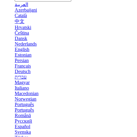
العربية
Azerbaijani
Català
中文
Hrvatski
Čeština
Dansk
Nederlands
English
Estonian
Persian
Français
Deutsch
עברית
Magyar
Italiano
Macedonian
Norwegian
Português
Português
Română
Русский
Español
Svenska