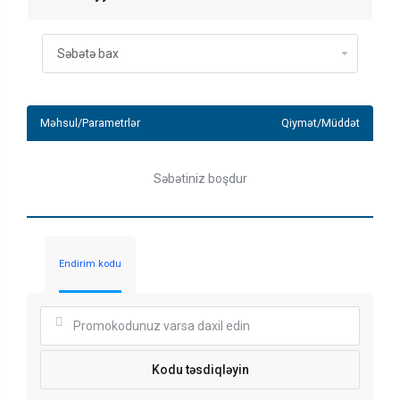
Məhsul/Parametrlər
Qiymət/Müddət
Səbətiniz boşdur
Endirim kodu
Kodu təsdiqləyin