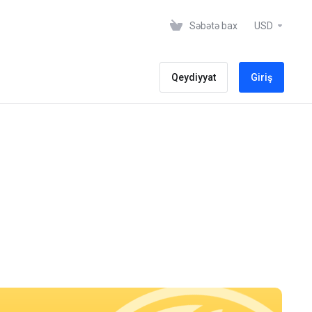
Səbətə bax
USD
Qeydiyyat
Giriş