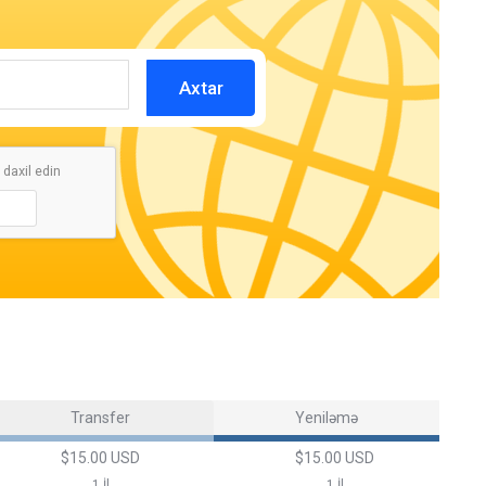
Axtar
daxil edin
Transfer
Yeniləmə
$15.00 USD
$15.00 USD
1 İl
1 İl