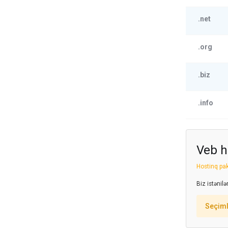
.net
.org
.biz
.info
Veb h
Hostinq pak
Biz istənil
Seçiml