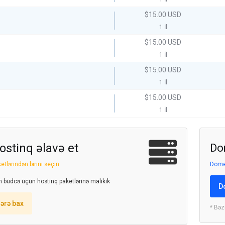
$15.00 USD
1 İl
$15.00 USD
1 İl
$15.00 USD
1 İl
$15.00 USD
1 İl
ostinq əlavə et
Do
etlərindən birini seçin
Domen
ən büdcə üçün hostinq paketlərinə malikik
D
ərə bax
* Bəz