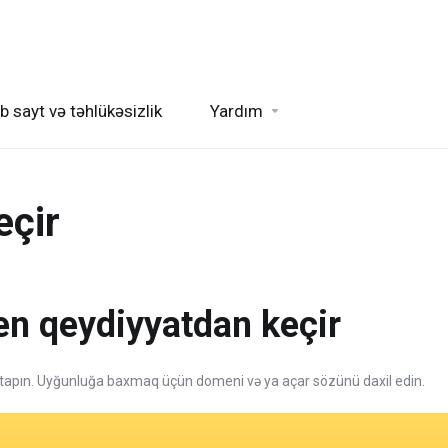
b sayt və təhlükəsizlik
Yardım
eçir
n qeydiyyatdan keçir
tapın. Uyğunluğa baxmaq üçün domeni və ya açar sözünü daxil edin.