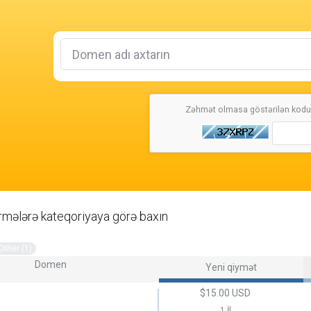
Zəhmət olmasa göstərilən kodu 
rmələrə kateqoriyaya görə baxın
Other (1)
Domen
Yeni qiymət
$15.00 USD
1 İl