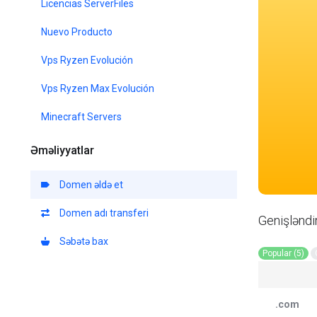
Licencias ServerFiles
Nuevo Producto
Vps Ryzen Evolución
Vps Ryzen Max Evolución
Minecraft Servers
Əməliyyatlar
Domen əldə et
Domen adı transferi
Genişləndi
Səbətə bax
Popular (5)
.com