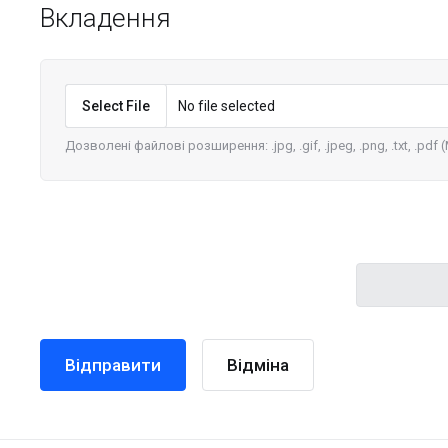
Вкладення
Select File
No file selected
Дозволені файлові розширення: .jpg, .gif, .jpeg, .png, .txt, .pdf 
Відміна