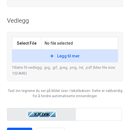
Vedlegg
Select File
No file selected
Legg til mer
Tillatte fil-vedlegg: .jpg, .gif, .jpeg, .png, .txt, .pdf (Max file size:
1024MB)
Tast inn tegnene du ser på bildet over i tekstboksen. Dette er nødvendig
for å hindre automatiserte innsendinger.