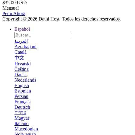
$35.00 USD
Mensual
Pedir Ahora
Copyright © 2026 Dathi Host. Todos los derechos reservados.
Español
العربية
Azerbaijani
Català
中文
Hrvatski
Čeština
Dansk
Nederlands
English
Estonian
Persian
Français
Deutsch
עברית
Magyar
Italiano
Macedonian
Norwegian