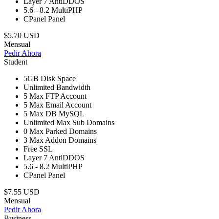
Layer 7
AntiDDOS
5.6 - 8.2
MultiPHP
CPanel
Panel
$5.70 USD
Mensual
Pedir Ahora
Student
5GB
Disk Space
Unlimited
Bandwidth
5
Max FTP Account
5
Max Email Account
5
Max DB MySQL
Unlimited
Max Sub Domains
0
Max Parked Domains
3
Max Addon Domains
Free
SSL
Layer 7
AntiDDOS
5.6 - 8.2
MultiPHP
CPanel
Panel
$7.55 USD
Mensual
Pedir Ahora
Business